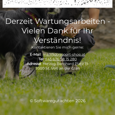
Derzeit Wartungsarbeiten -
Vielen Dank für Ihr
Verständnis!
Kontaktieren Sie mich gerne:
E-Mail
:
mail@dogsport-shop.at
Tel
:
+43 676 58 15 280
Adresse
: Herzog Bernhard Platz 19
9300 St. Veit an der Glan
© Softwaregutachten 2026