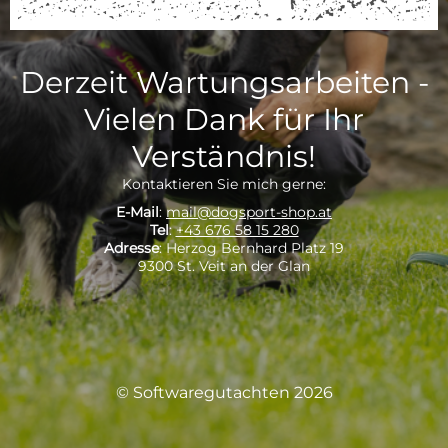
Derzeit Wartungsarbeiten -
Vielen Dank für Ihr
Verständnis!
Kontaktieren Sie mich gerne:
E-Mail
:
mail@dogsport-shop.at
Tel
:
+43 676 58 15 280
Adresse
: Herzog Bernhard Platz 19
9300 St. Veit an der Glan
© Softwaregutachten 2026