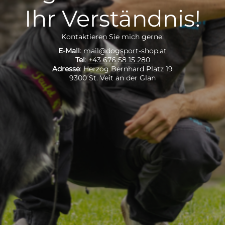
Ihr Verständnis!
Kontaktieren Sie mich gerne:
E-Mail
:
mail@dogsport-shop.at
Tel
:
+43 676 58 15 280
Adresse
: Herzog Bernhard Platz 19
9300 St. Veit an der Glan