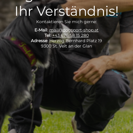
Ihr Verständnis!
Kontaktieren Sie mich gerne:
E-Mail
:
mail@dogsport-shop.at
Tel
:
+43 676 58 15 280
Adresse
: Herzog Bernhard Platz 19
9300 St. Veit an der Glan