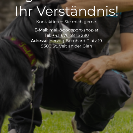
Ihr Verständnis!
Kontaktieren Sie mich gerne:
E-Mail
:
mail@dogsport-shop.at
Tel
:
+43 676 58 15 280
Adresse
: Herzog Bernhard Platz 19
9300 St. Veit an der Glan