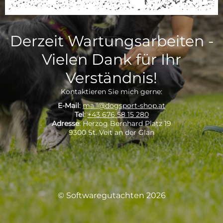
Derzeit Wartungsarbeiten -
Vielen Dank für Ihr
Verständnis!
Kontaktieren Sie mich gerne:
E-Mail
:
mail@dogsport-shop.at
Tel
:
+43 676 58 15 280
Adresse
: Herzog Bernhard Platz 19
9300 St. Veit an der Glan
© Softwaregutachten 2026