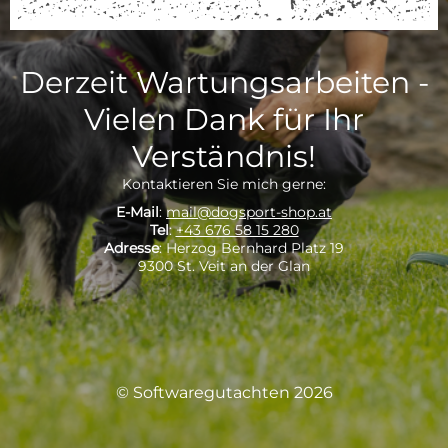
Derzeit Wartungsarbeiten -
Vielen Dank für Ihr
Verständnis!
Kontaktieren Sie mich gerne:
E-Mail
:
mail@dogsport-shop.at
Tel
:
+43 676 58 15 280
Adresse
: Herzog Bernhard Platz 19
9300 St. Veit an der Glan
© Softwaregutachten 2026