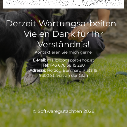
Derzeit Wartungsarbeiten -
Vielen Dank für Ihr
Verständnis!
Kontaktieren Sie mich gerne:
E-Mail
:
mail@dogsport-shop.at
Tel
:
+43 676 58 15 280
Adresse
: Herzog Bernhard Platz 19
9300 St. Veit an der Glan
© Softwaregutachten 2026