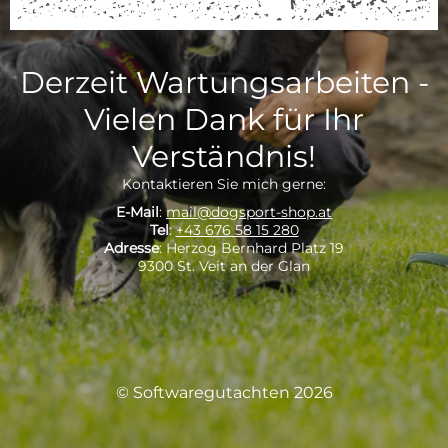
Derzeit Wartungsarbeiten -
Vielen Dank für Ihr
Verständnis!
Kontaktieren Sie mich gerne:
E-Mail
:
mail@dogsport-shop.at
Tel
:
+43 676 58 15 280
Adresse
: Herzog Bernhard Platz 19
9300 St. Veit an der Glan
© Softwaregutachten 2026