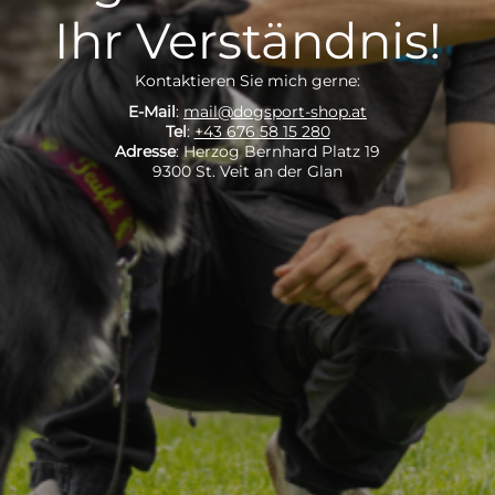
Ihr Verständnis!
Kontaktieren Sie mich gerne:
E-Mail
:
mail@dogsport-shop.at
Tel
:
+43 676 58 15 280
Adresse
: Herzog Bernhard Platz 19
9300 St. Veit an der Glan