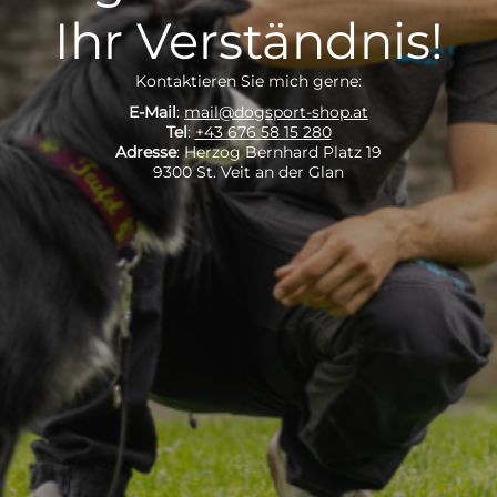
Ihr Verständnis!
Kontaktieren Sie mich gerne:
E-Mail
:
mail@dogsport-shop.at
Tel
:
+43 676 58 15 280
Adresse
: Herzog Bernhard Platz 19
9300 St. Veit an der Glan