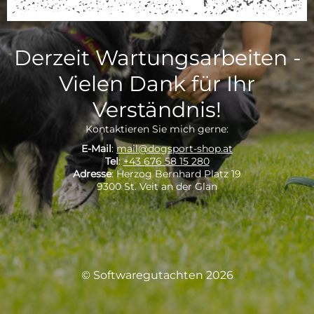
Derzeit Wartungsarbeiten -
Vielen Dank für Ihr
Verständnis!
Kontaktieren Sie mich gerne:
E-Mail
:
mail@dogsport-shop.at
Tel
:
+43 676 58 15 280
Adresse
: Herzog Bernhard Platz 19
9300 St. Veit an der Glan
© Softwaregutachten 2026