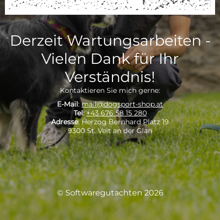
Derzeit Wartungsarbeiten -
Vielen Dank für Ihr
Verständnis!
Kontaktieren Sie mich gerne:
E-Mail
:
mail@dogsport-shop.at
Tel
:
+43 676 58 15 280
Adresse
: Herzog Bernhard Platz 19
9300 St. Veit an der Glan
© Softwaregutachten 2026