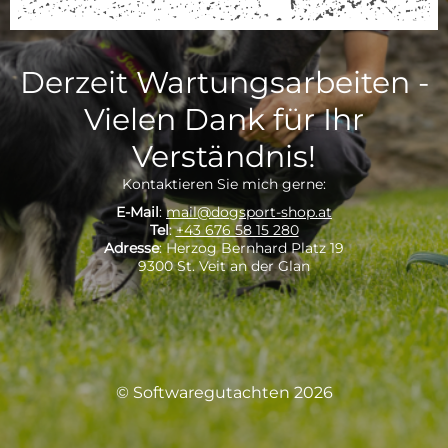
Derzeit Wartungsarbeiten -
Vielen Dank für Ihr
Verständnis!
Kontaktieren Sie mich gerne:
E-Mail
:
mail@dogsport-shop.at
Tel
:
+43 676 58 15 280
Adresse
: Herzog Bernhard Platz 19
9300 St. Veit an der Glan
© Softwaregutachten 2026